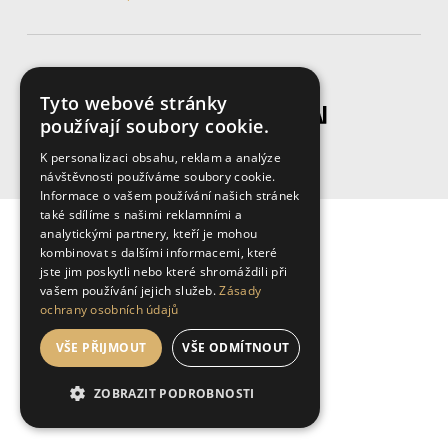
© Copyright 2026 Zenith
Tyto webové stránky
Vyrobila a spravuje firma
používají soubory cookie.
K personalizaci obsahu, reklam a analýze
návštěvnosti používáme soubory cookie.
Informace o vašem používání našich stránek
také sdílíme s našimi reklamními a
analytickými partnery, kteří je mohou
kombinovat s dalšími informacemi, které
jste jim poskytli nebo které shromáždili při
vašem používání jejich služeb.
Zásady
ochrany osobních údajů
VŠE PŘIJMOUT
VŠE ODMÍTNOUT
ZOBRAZIT PODROBNOSTI
NEZBYTNĚ NUTNÉ SOUBORY