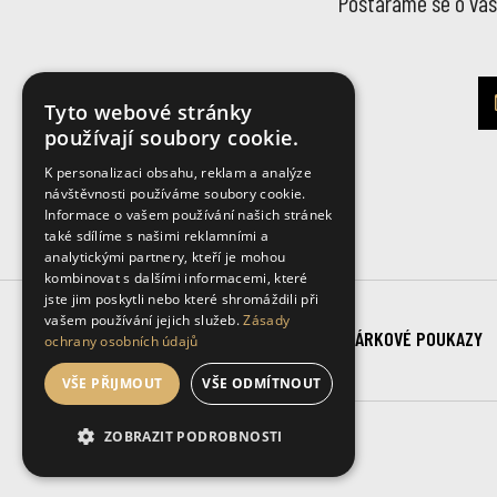
Postaráme se o vás 
Tyto webové stránky
používají soubory cookie.
K personalizaci obsahu, reklam a analýze
návštěvnosti používáme soubory cookie.
Informace o vašem používání našich stránek
také sdílíme s našimi reklamními a
analytickými partnery, kteří je mohou
kombinovat s dalšími informacemi, které
jste jim poskytli nebo které shromáždili při
vašem používání jejich služeb.
Zásady
SLUŽBY
CENÍK
O NÁS
DÁRKOVÉ POUKAZY
ochrany osobních údajů
VŠE PŘIJMOUT
VŠE ODMÍTNOUT
ZOBRAZIT PODROBNOSTI
© Copyright 2026 Zenith
NEZBYTNĚ NUTNÉ SOUBORY