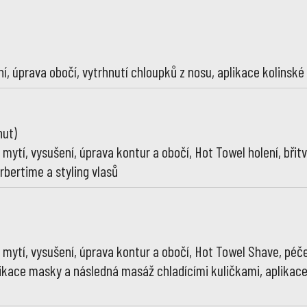
ení, úprava obočí, vytrhnutí chloupků z nosu, aplikace kolinské
nut)
, mytí, vysušení, úprava kontur a obočí, Hot Towel holení, břit
rbertime a styling vlasů
, mytí, vysušení, úprava kontur a obočí, Hot Towel Shave, péč
plikace masky a následná masáž chladícími kuličkami, aplikac