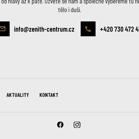
od hlavy až k patě. Ozvěte se nám a společně vybereme tu ne
tělo i duši.
info@zenith-centrum.cz
+420 730 472 4
AKTUALITY
KONTAKT