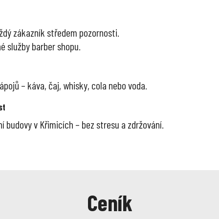
každý zákazník středem pozornosti.
né služby barber shopu.
pojů – káva, čaj, whisky, cola nebo voda.
st
 budovy v Křimicích – bez stresu a zdržování.
Ceník