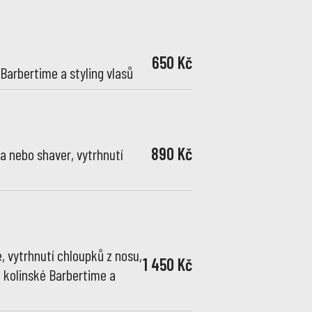
650 Kč
 Barbertime a styling vlasů
890 Kč
va nebo shaver, vytrhnutí
e, vytrhnutí chloupků z nosu,
1 450 Kč
e kolinské Barbertime a