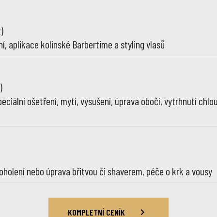
)
ení, aplikace kolinské Barbertime a styling vlasů
)
eciální ošetření, mytí, vysušení, úprava obočí, vytrhnutí chlo
oholení nebo úprava břitvou či shaverem, péče o krk a vousy
KOMPLETNÍ CENÍK