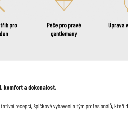
třih pro
Péče pro pravé
Úprava v
 den
gentlemany
l, komfort a dokonalost.
tativní recepcí, špičkové vybavení a tým profesionálů, kteří db