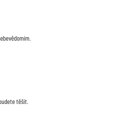
i sebevědomím.
budete těšit.