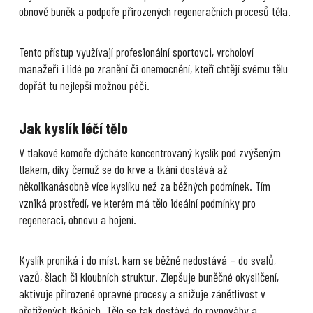
obnově buněk a podpoře přirozených regeneračních procesů těla.
Tento přístup využívají profesionální sportovci, vrcholoví
manažeři i lidé po zranění či onemocnění, kteří chtějí svému tělu
dopřát tu nejlepší možnou péči.
Jak kyslík léčí tělo
V tlakové komoře dýcháte koncentrovaný kyslík pod zvýšeným
tlakem, díky čemuž se do krve a tkání dostává až
několikanásobně více kyslíku než za běžných podmínek. Tím
vzniká prostředí, ve kterém má tělo ideální podmínky pro
regeneraci, obnovu a hojení.
Kyslík proniká i do míst, kam se běžně nedostává – do svalů,
vazů, šlach či kloubních struktur. Zlepšuje buněčné okysličení,
aktivuje přirozené opravné procesy a snižuje zánětlivost v
přetížených tkáních. Tělo se tak dostává do rovnováhy a