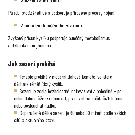
Snížení zánětlivosti
Působí protizánětlivě a podporuje přirozené procesy hojení.
Zpomalení buněčného stárnutí
Zvýšený přísun kyslíku podporuje buněčný metabolismus
a detoxikaci organismu.
Jak sezení probíhá
Terapie probíhá v moderní tlakové komoře, ve které
dýcháte téměř čistý kyslík.
Sezení je zcela bezbolestné, neinvazivní a pohodlné – po
celou dobu můžete relaxovat, pracovat na počítači/telefonu
nebo poslouchat hudbu.
Doporučená délka sezení je 60 nebo 90 minut, podle vašich
cílů a aktuálního stavu.